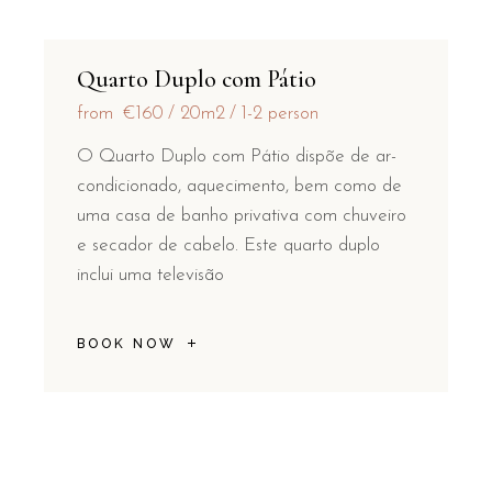
Quarto Duplo com Pátio
from
€160
20m2
1-2 person
O Quarto Duplo com Pátio dispõe de ar-
condicionado, aquecimento, bem como de
uma casa de banho privativa com chuveiro
e secador de cabelo. Este quarto duplo
inclui uma televisão
BOOK NOW