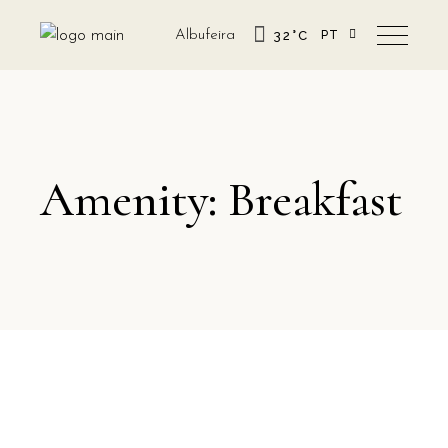
Albufeira
32
°
C
PT
EN
Amenity: Breakfast