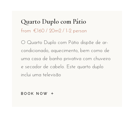
Quarto Duplo com Pátio
from
€160
20m2
1-2 person
O Quarto Duplo com Pátio dispõe de ar-
condicionado, aquecimento, bem como de
uma casa de banho privativa com chuveiro
e secador de cabelo. Este quarto duplo
inclui uma televisão
BOOK NOW