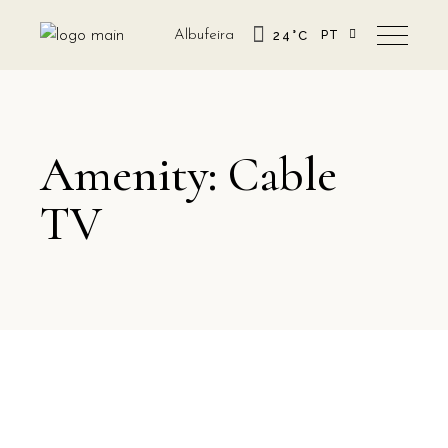
Albufeira
24
°
C
PT
EN
Amenity: Cable
TV