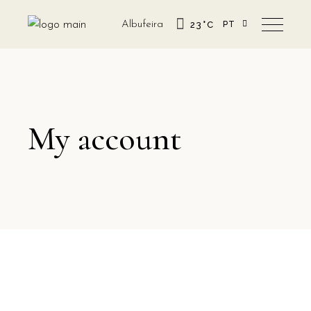
Albufeira
23
°
C
PT
EN
My account