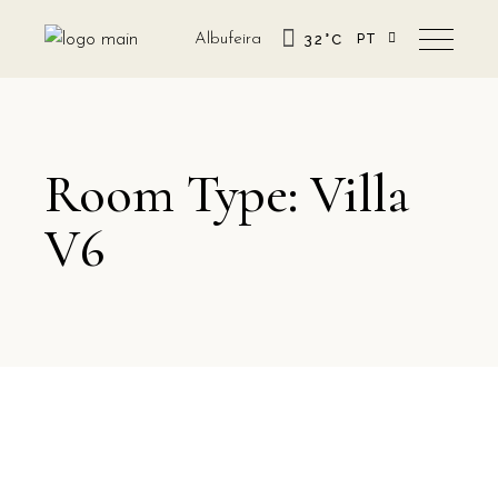
Albufeira
32
°
C
PT
EN
Room Type: Villa
V6