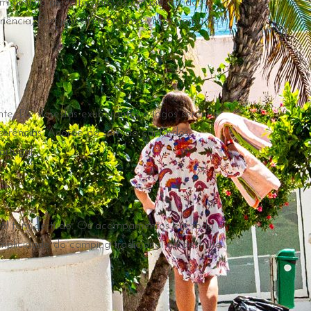
 destino perfeito para os entusiastas do
riência, Portugal oferece uma vasta gama de
e. De florestas exuberantes e lagos serenos
ferências. Acorde ao som do canto dos
rtugal.
tugal tem de tudo. Os acampamentos em todo o
plicidade do camping tradicional ou desfrute