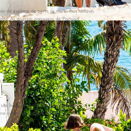
de explorar de perto as maravilhas naturais
rada. As diversas paisagens de Portugal
 à observação de aves e estrelas.
as delícias culinárias do país. Desfrute de
ampismo costeiros. Não se esqueça de provar
s são bem recebidos pela comunidade local,
na cultura portuguesa e criar memórias