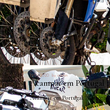
19.03.2020
by
admin
Acampar em Portugal
Acampar em Portugal: Abrace a B