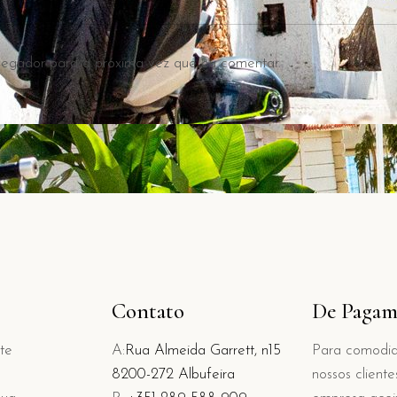
vegador para a próxima vez que eu comentar.
Contato
De Pagam
nte
A:
Rua Almeida Garrett, n15
Para comodi
8200-272 Albufeira
nossos cliente