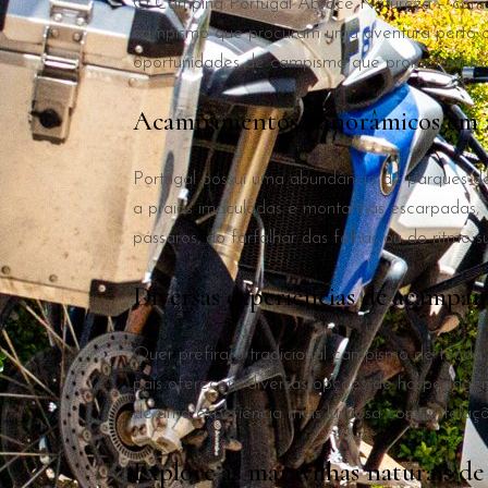
O Camping Portugal Abrace Natureza – com as 
campismo que procuram uma aventura perto da
oportunidades de campismo que prometem mome
Acampamentos panorâmicos em m
Portugal possui uma abundância de parques de
a praias imaculadas e montanhas escarpadas,
pássaros, do farfalhar das folhas ou do ritmo
Diversas experiências de acampa
Quer prefira o tradicional campismo de tend
país oferecem diversas opções de hospedagem 
de uma experiência mais luxuosa com instalaç
Explore as maravilhas naturais de