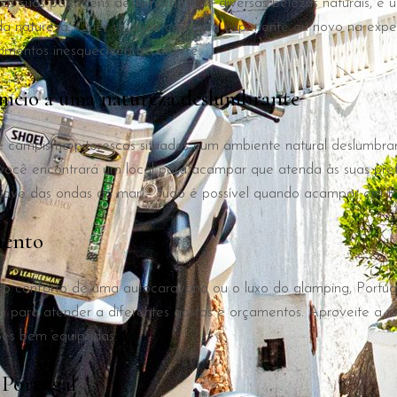
suas paisagens deslumbrantes e diversas belezas naturais, é um
 natureza. Quer seja um campista experiente ou novo na expe
ntos inesquecíveis ao ar livre.
eio a uma natureza deslumbrante
 campismo pitorescos situados num ambiente natural deslumbrant
 você encontrará um local para acampar que atenda às suas pre
 suave das ondas do mar – tudo é possível quando acampar em Po
mento
a, o conforto de uma autocaravana ou o luxo do glamping, Por
para atender a diferentes gostos e orçamentos. Aproveite a sim
ões bem equipadas.
 Portugal