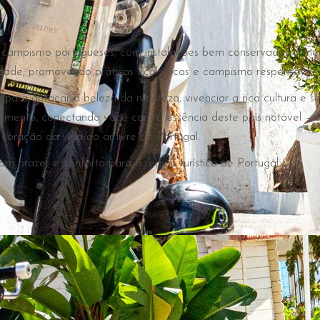
 campismo portugueses, com instalações bem conservadas e med
de, promovendo práticas ecológicas e campismo responsável par
ra abraçar a beleza da natureza, vivenciar a rica cultura e se
xamento, conectando você com a essência deste país notável – 
coração da vida ao ar livre de Portugal.
 prazer e conforto para a região turística de Portugal