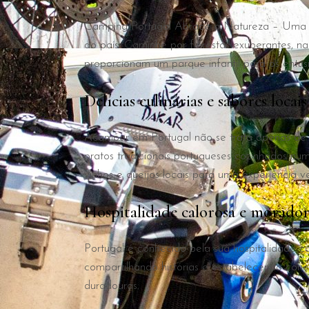
Camping Portugal Abrace a Natureza – Uma da
do país. Caminhe por florestas exuberantes, n
proporcionam um parque infantil para os entusi
Delícias culinárias e sabores locais
Acampar em Portugal não se trata apenas de at
pratos tradicionais portugueses cozinhados nu
vinhos e queijos locais para uma experiência 
Hospitalidade calorosa e moradore
Portugal é conhecido pela sua hospitalidade c
compartilhando histórias e estabelecendo con
duradouras.