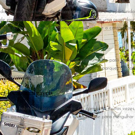
s maiores vantagens de acampar em Portugal é a oportunidade 
ade em rios cristalinos ou simplesmente relaxe em uma praia dou
astas do ar livre, desde o ciclismo de montanha e o caiaque até
ividades ao ar livre; é também uma oportunidade para saborear 
ma fogueira ou delicie-se com marisco fresco nos parques de c
verdadeiramente envolvente.
s locais amigáveis
alorosa e habitantes locais amigáveis. Os campistas muitas veze
exões ao redor da fogueira. É uma oportunidade para mergulhar 