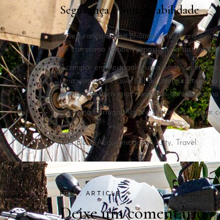
Segurança e Sustentabilidade
A segurança é uma prioridade nos parques de
de campismo também apostam na sustentabilida
Acampar em Portugal é uma porta de entrada pa
uma viagem inesquecível de aventura ou rela
prepare-se para criar memórias duradouras no 
Camping Portugal Abrace Natureza – viajar com
Our Blog
Accommodation
City
Travel
+
PREV. ARTICLE
Deixe um comentário