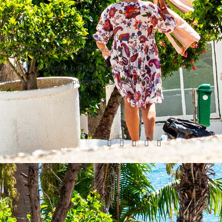
idas de segurança rigorosas. Muitos parques
a proteger as belezas naturais do país.
ntir o calor do povo português, oferecendo
então, leve o seu equipamento de campismo e
+
NEXT ARTICLE