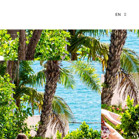
EN
PT
ES
FR